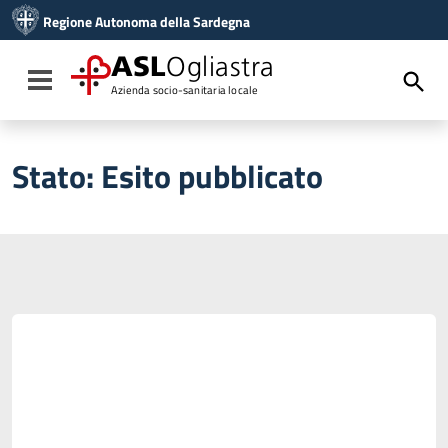
Vai ai contenuti
Regione Autonoma della Sardegna
Vai al menu di navigazione
Vai al footer
ASL
Ogliastra
Toggle navigation
Azienda socio-sanitaria locale
Stato:
Esito pubblicato