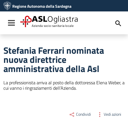
Vai ai contenuti
Regione Autonoma della Sardegna
Vai al menu di navigazione
Vai al footer
ASL
Ogliastra
Toggle navigation
Azienda socio-sanitaria locale
Stefania Ferrari nominata
nuova direttrice
amministrativa della Asl
La professionista arriva al posto della dottoressa Elena Weber, a
cui vanno i ringraziamenti dell’Azienda.
Condividi
Vedi azioni