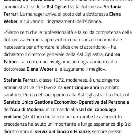
amministrativa della
Asl Ogliastra
, la dottoressa
Stefania
Ferrari
. La manager arriva al posto della dottoressa
Elena
Weber
, a cui vanno i ringraziamenti dell’Azienda.
«Siamo certi che la professionalità e la solida competenza della
dottoressa Ferrari rappresentino una risorsa fondamentale
necessaria per affrontare le sfide che ci attendono – ha
dichiarato il direttore generale della Asl Ogliastra,
Andrea
Fabbo
– al contempo, rivolgiamo un ringraziamento alla
dottoressa
Elena Weber
e le auguriamo il meglio».
Stefania Ferrari,
classe 1972, modenese, è una dirigente
amministrativa che lavora da
venticinque anni
in ambito
sanitario. Prima del suo approdo alla Asl Ogliastra, ha diretto il
Servizio Unico Gestione Economico-Operativa del Personale
dell’
Aou di Modena
, in comando alla
Usl del capoluogo
emiliano
(struttura che lavora per entrambe le aziende). In
precedenza ha avuto un’importante e lunga esperienza di più di
diciotto anni al
servizio Bilancio e Finanze
, sempre presso