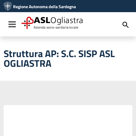
Vai ai contenuti
Regione Autonoma della Sardegna
Vai al menu di navigazione
Vai al footer
ASL
Ogliastra
Toggle navigation
Azienda socio-sanitaria locale
Struttura AP:
S.C. SISP ASL
OGLIASTRA