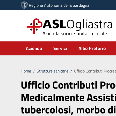
Vai ai contenuti
Regione Autonoma della Sardegna
Vai al menu di navigazione
Vai al footer
ASL
Ogliastra
Azienda socio-sanitaria locale
Submenu
Azienda
Servizi
Albo Pretorio
Home
/
Strutture sanitarie
/
Ufficio Contributi Procr
Ufficio Contributi Pr
Medicalmente Assisti
tubercolosi, morbo d