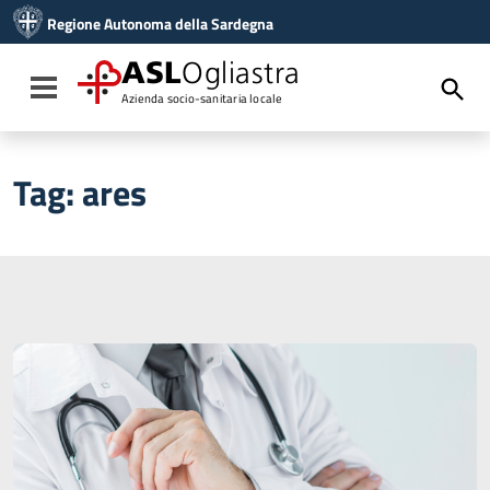
Vai ai contenuti
Regione Autonoma della Sardegna
Vai al menu di navigazione
Vai al footer
ASL
Ogliastra
Toggle navigation
Azienda socio-sanitaria locale
Tag:
ares