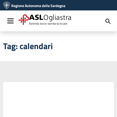
Vai ai contenuti
Regione Autonoma della Sardegna
Vai al menu di navigazione
Vai al footer
ASL
Ogliastra
Toggle navigation
Azienda socio-sanitaria locale
Tag:
calendari