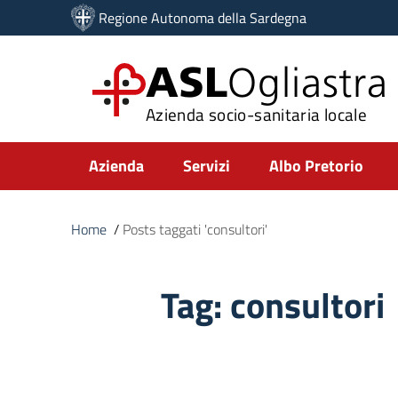
Vai ai contenuti
Regione Autonoma della Sardegna
Vai al menu di navigazione
Vai al footer
ASL
Ogliastra
Azienda socio-sanitaria locale
Submenu
Azienda
Servizi
Albo Pretorio
Home
/
Posts taggati 'consultori'
Tag:
consultori