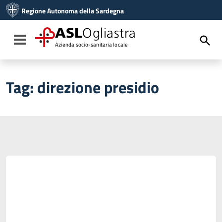
Vai ai contenuti
Regione Autonoma della Sardegna
Vai al menu di navigazione
Vai al footer
ASL
Ogliastra
Toggle navigation
Azienda socio-sanitaria locale
Tag:
direzione presidio