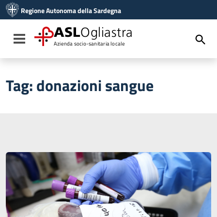
Vai ai contenuti
Regione Autonoma della Sardegna
Vai al menu di navigazione
Vai al footer
ASL
Ogliastra
Toggle navigation
Azienda socio-sanitaria locale
Tag:
donazioni sangue