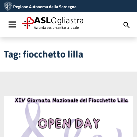
Vai ai contenuti
Regione Autonoma della Sardegna
Vai al menu di navigazione
Vai al footer
ASL
Ogliastra
Toggle navigation
Azienda socio-sanitaria locale
Tag:
fiocchetto lilla