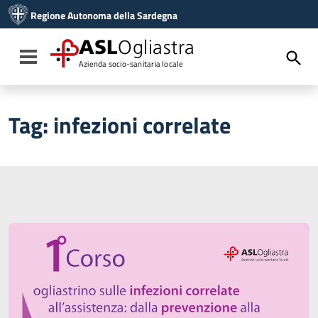
Vai ai contenuti
Regione Autonoma della Sardegna
Vai al menu di navigazione
Vai al footer
ASL
Ogliastra
Toggle navigation
Azienda socio-sanitaria locale
Tag:
infezioni correlate