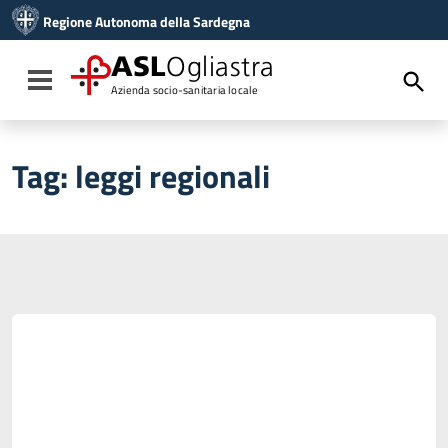
Vai ai contenuti
Regione Autonoma della Sardegna
Vai al menu di navigazione
Vai al footer
ASL
Ogliastra
Toggle navigation
Azienda socio-sanitaria locale
Tag:
leggi regionali