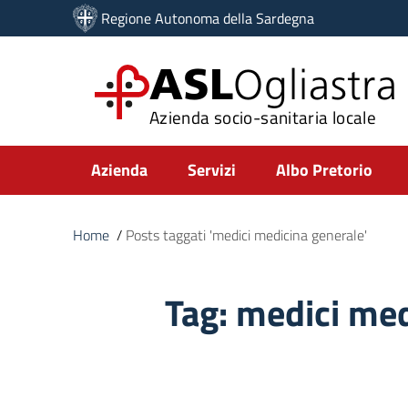
Vai ai contenuti
Regione Autonoma della Sardegna
Vai al menu di navigazione
Vai al footer
ASL
Ogliastra
Azienda socio-sanitaria locale
Submenu
Azienda
Servizi
Albo Pretorio
Home
/
Posts taggati 'medici medicina generale'
Tag:
medici med