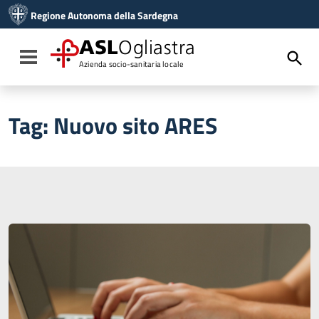
Vai ai contenuti
Regione Autonoma della Sardegna
Vai al menu di navigazione
Vai al footer
ASL
Ogliastra
Toggle navigation
Azienda socio-sanitaria locale
Tag:
Nuovo sito ARES