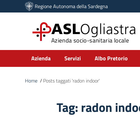
Vai ai contenuti
Regione Autonoma della Sardegna
Vai al menu di navigazione
Vai al footer
ASL
Ogliastra
Azienda socio-sanitaria locale
Submenu
Azienda
Servizi
Albo Pretorio
Home
/
Posts taggati 'radon indoor'
Tag:
radon indo