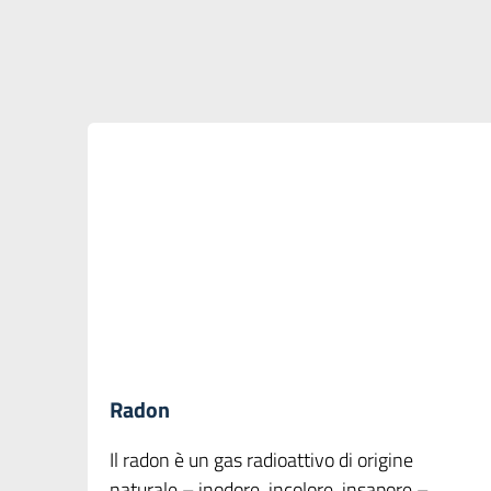
Radon
Il radon è un gas radioattivo di origine
naturale – inodore, incolore, insapore –