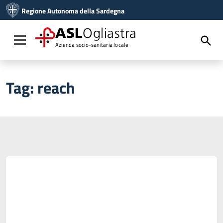
Vai ai contenuti
Regione Autonoma della Sardegna
Vai al menu di navigazione
Vai al footer
ASL
Ogliastra
Toggle navigation
Azienda socio-sanitaria locale
Tag:
reach