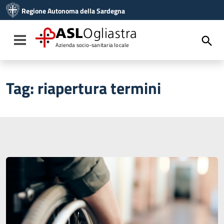
Vai ai contenuti
Regione Autonoma della Sardegna
Vai al menu di navigazione
Vai al footer
ASL
Ogliastra
Toggle navigation
Azienda socio-sanitaria locale
Tag:
riapertura termini