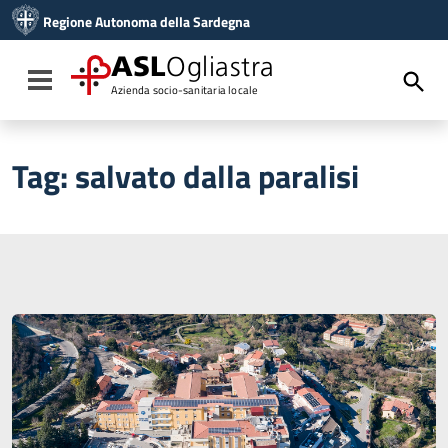
Vai ai contenuti
Regione Autonoma della Sardegna
Vai al menu di navigazione
Vai al footer
ASL
Ogliastra
Toggle navigation
Azienda socio-sanitaria locale
Tag:
salvato dalla paralisi