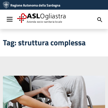
Vai ai contenuti
Regione Autonoma della Sardegna
Vai al menu di navigazione
Vai al footer
ASL
Ogliastra
Toggle navigation
Azienda socio-sanitaria locale
Tag:
struttura complessa