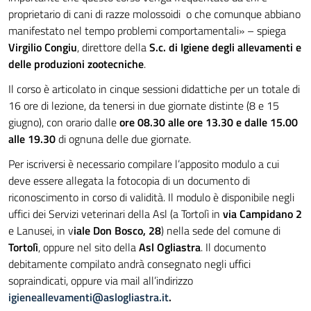
proprietario di cani di razze molossoidi o che comunque abbiano
manifestato nel tempo problemi comportamentali» – spiega
Virgilio Congiu
, direttore della
S.c. di Igiene degli allevamenti e
delle produzioni zootecniche
.
Il corso è articolato in cinque sessioni didattiche per un totale di
16 ore di lezione, da tenersi in due giornate distinte (8 e 15
giugno), con orario dalle
ore 08.30 alle ore 13.30 e dalle 15.00
alle 19.30
di ognuna delle due giornate.
Per iscriversi è necessario compilare l’apposito modulo a cui
deve essere allegata la fotocopia di un documento di
riconoscimento in corso di validità. Il modulo è disponibile negli
uffici dei Servizi veterinari della Asl (a Tortolì in
via Campidano 2
e Lanusei, in v
iale Don Bosco, 28
) nella sede del comune di
Tortolì
, oppure nel sito della
Asl Ogliastra
. Il documento
debitamente compilato andrà consegnato negli uffici
sopraindicati, oppure via mail all’indirizzo
igieneallevamenti@aslogliastra.it
.