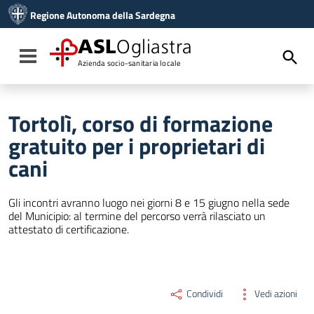
Vai ai contenuti
Regione Autonoma della Sardegna
Vai al menu di navigazione
Vai al footer
ASL
Ogliastra
Toggle navigation
Azienda socio-sanitaria locale
Tortolì, corso di formazione
gratuito per i proprietari di
cani
Gli incontri avranno luogo nei giorni 8 e 15 giugno nella sede
del Municipio: al termine del percorso verrà rilasciato un
attestato di certificazione.
Condividi
Vedi azioni