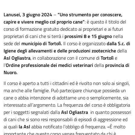
Lanusei, 3 giugno 2024
–
“Uno strumento per conoscere,
capire e vivere meglio col proprio cane”
: è questo il titolo del
corso di formazione gratuito dedicato ai proprietari e ai futuri
proprietari di cani che si terrà i
prossimi 8 e 15 giugno
nella
sede del
municipio di Tortolì.
Il corso è organizzato
dalla S.c. di
Igiene degli allevamenti e delle produzioni zootecniche
della
Asl Ogliastra
, in collaborazione con il comune di
Tortolì
e
l’
Ordine professionale dei medici veterinari
della
provincia di
Nuoro.
Il corso è aperto a tutti i cittadini ed è rivolto non solo ai singoli,
ma anche alle famiglie. Può partecipare chiunque possieda un
cane o abbia intenzione di adottarne uno o semplicemente, sia
interessato all’argomento. La frequenza del corso è obbligatoria
per i soggetti segnalati dalla
Asl Ogliastra
in quanto possessori
di cani che si sono resi responsabili di episodi di aggressione ed
ai quali
la Asl
abbia notificato l’obbligo di frequenza. «È molto
importante che questo corso venga frequentato da chi è