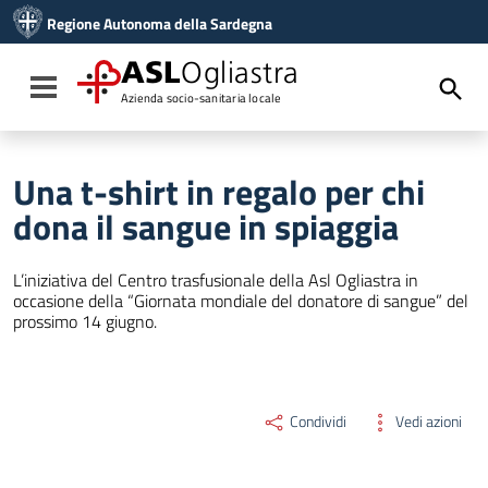
Vai ai contenuti
Regione Autonoma della Sardegna
Vai al menu di navigazione
Vai al footer
ASL
Ogliastra
Toggle navigation
Azienda socio-sanitaria locale
Una t-shirt in regalo per chi
dona il sangue in spiaggia
L’iniziativa del Centro trasfusionale della Asl Ogliastra in
occasione della “Giornata mondiale del donatore di sangue” del
prossimo 14 giugno.
Condividi
Vedi azioni