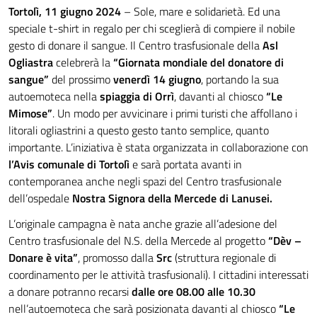
Tortolì, 11 giugno 2024
– Sole, mare e solidarietà. Ed una
speciale t-shirt in regalo per chi sceglierà di compiere il nobile
gesto di donare il sangue. Il Centro trasfusionale della
Asl
Ogliastra
celebrerà la
“Giornata mondiale del donatore di
sangue”
del prossimo
venerdì 14 giugno
, portando la sua
autoemoteca nella
spiaggia di Orrì
, davanti al chiosco
“Le
Mimose”
. Un modo per avvicinare i primi turisti che affollano i
litorali ogliastrini a questo gesto tanto semplice, quanto
importante. L’iniziativa è stata organizzata in collaborazione con
l’Avis comunale di Tortolì
e sarà portata avanti in
contemporanea anche negli spazi del Centro trasfusionale
dell’ospedale
Nostra Signora della Mercede di Lanusei.
L’originale campagna è nata anche grazie all’adesione del
Centro trasfusionale del N.S. della Mercede al progetto
“Dèv –
Donare è vita”
, promosso dalla
Src
(struttura regionale di
coordinamento per le attività trasfusionali). I cittadini interessati
a donare potranno recarsi
dalle ore 08.00 alle 10.30
nell’autoemoteca che sarà posizionata davanti al chiosco
“Le