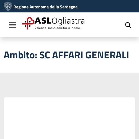
Vai ai contenuti
Regione Autonoma della Sardegna
Vai al menu di navigazione
Vai al footer
ASL
Ogliastra
Toggle navigation
Azienda socio-sanitaria locale
Ambito:
SC AFFARI GENERALI