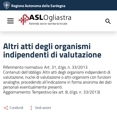
Vai ai contenuti
Regione Autonoma della Sardegna
Vai al menu di navigazione
Vai al footer
ASL
Ogliastra
Toggle navigation
Azienda socio-sanitaria locale
Altri atti degli organismi
indipendenti di valutazione
Riferimento normativo: Art. 31, d.lgs. n. 33/2013
Contenuti dell’obbligo: Altri atti degli organismi indipendenti di
valutazione, nuclei di valutazione o altri organismi con funzioni
analoghe, procedendo all’indicazione in forma anonima dei dati
personali eventualmente presenti.
Aggiornamento: Tempestivo (ex art. 8, d.lgs. n. 33/2013)
Condividi
Vedi azioni