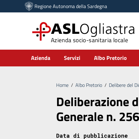
Vai ai contenuti
Regione Autonoma della Sardegna
Vai al menu di navigazione
Vai al footer
ASL
Ogliastra
Azienda socio-sanitaria locale
Submenu
Azienda
Servizi
Albo Pretorio
Home
/
Albo Pretorio
/
Delibere del D
Deliberazione d
Generale n. 25
Data di pubblicazione