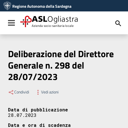
Vai ai contenuti
Regione Autonoma della Sardegna
Vai al menu di navigazione
Vai al footer
ASL
Ogliastra
Toggle navigation
Azienda socio-sanitaria locale
Deliberazione del Direttore
Generale n. 298 del
28/07/2023
Condividi
Vedi azioni
Data di pubblicazione
28.07.2023
Data e ora di scadenza