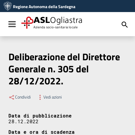
Vai ai contenuti
Regione Autonoma della Sardegna
Vai al menu di navigazione
Vai al footer
ASL
Ogliastra
Toggle navigation
Azienda socio-sanitaria locale
Deliberazione del Direttore
Generale n. 305 del
28/12/2022.
Condividi
Vedi azioni
Data di pubblicazione
28.12.2022
Data e ora di scadenza