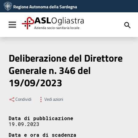
Vai ai contenuti
Regione Autonoma della Sardegna
Vai al menu di navigazione
Vai al footer
ASL
Ogliastra
Toggle navigation
Azienda socio-sanitaria locale
Deliberazione del Direttore
Generale n. 346 del
19/09/2023
Condividi
Vedi azioni
Data di pubblicazione
19.09.2023
Data e ora di scadenza