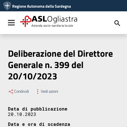
Vai ai contenuti
Regione Autonoma della Sardegna
Vai al menu di navigazione
Vai al footer
ASL
Ogliastra
Toggle navigation
Azienda socio-sanitaria locale
Deliberazione del Direttore
Generale n. 399 del
20/10/2023
Condividi
Vedi azioni
Data di pubblicazione
20.10.2023
Data e ora di scadenza