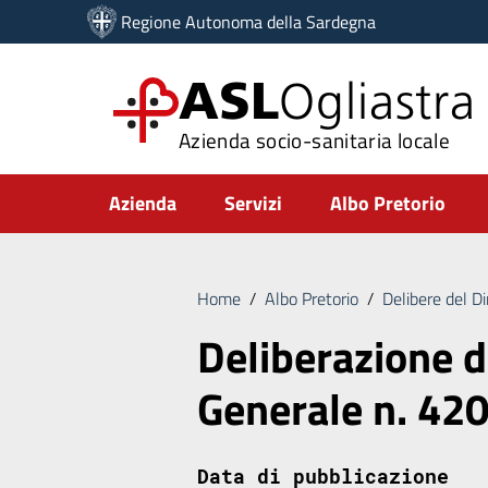
Vai ai contenuti
Regione Autonoma della Sardegna
Vai al menu di navigazione
Vai al footer
ASL
Ogliastra
Azienda socio-sanitaria locale
Submenu
Azienda
Servizi
Albo Pretorio
Home
/
Albo Pretorio
/
Delibere del D
Deliberazione d
Generale n. 42
Data di pubblicazione