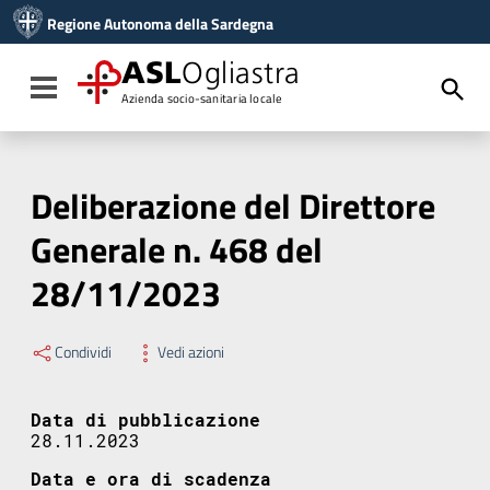
Vai ai contenuti
Regione Autonoma della Sardegna
Vai al menu di navigazione
Vai al footer
ASL
Ogliastra
Toggle navigation
Azienda socio-sanitaria locale
Deliberazione del Direttore
Generale n. 468 del
28/11/2023
Condividi
Vedi azioni
Data di pubblicazione
28.11.2023
Data e ora di scadenza