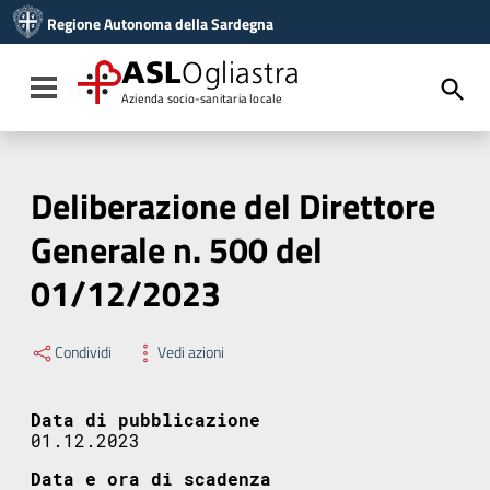
Vai ai contenuti
Regione Autonoma della Sardegna
Vai al menu di navigazione
Vai al footer
ASL
Ogliastra
Toggle navigation
Azienda socio-sanitaria locale
Deliberazione del Direttore
Generale n. 500 del
01/12/2023
Condividi
Vedi azioni
Data di pubblicazione
01.12.2023
Data e ora di scadenza