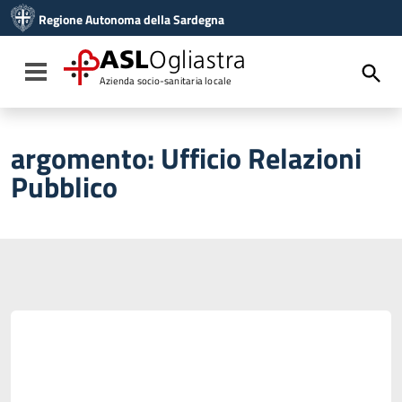
Vai ai contenuti
Regione Autonoma della Sardegna
Vai al menu di navigazione
Vai al footer
ASL
Ogliastra
Toggle navigation
Azienda socio-sanitaria locale
argomento:
Ufficio Relazioni
Pubblico