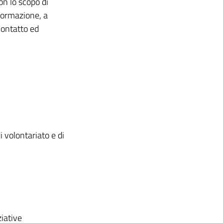
on lo scopo di
nformazione, a
 contatto ed
di volontariato e di
ziative