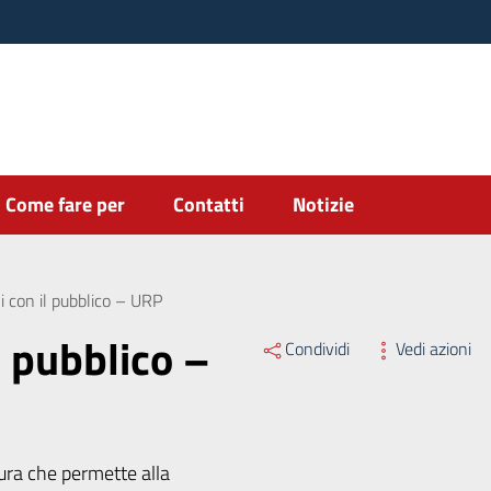
Come fare per
Contatti
Notizie
ni con il pubblico – URP
l pubblico –
Condividi
Vedi azioni
tura che permette alla