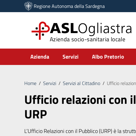
Vai ai contenuti
Regione Autonoma della Sardegna
Vai al menu di navigazione
Vai al footer
ASL
Ogliastra
Azienda socio-sanitaria locale
Submenu
Azienda
Servizi
Albo Pretorio
Home
/
Servizi
/
Servizi al Cittadino
/
Ufficio relazio
Ufficio relazioni con i
URP
L’Ufficio Relazioni con il Pubblico (URP) è la strut