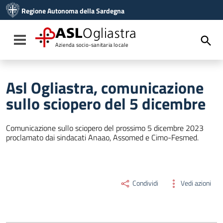
Vai ai contenuti
Regione Autonoma della Sardegna
Vai al menu di navigazione
Vai al footer
ASL
Ogliastra
Toggle navigation
Azienda socio-sanitaria locale
Asl Ogliastra, comunicazione
sullo sciopero del 5 dicembre
Comunicazione sullo sciopero del prossimo 5 dicembre 2023
proclamato dai sindacati Anaao, Assomed e Cimo-Fesmed.
Condividi
Vedi azioni