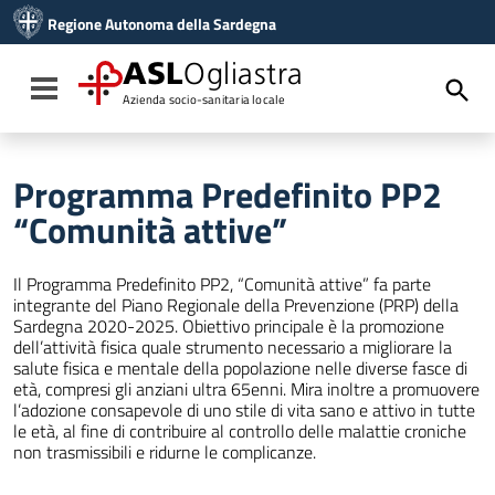
Vai ai contenuti
Regione Autonoma della Sardegna
Vai al menu di navigazione
Vai al footer
ASL
Ogliastra
Toggle navigation
Azienda socio-sanitaria locale
Programma Predefinito PP2
“Comunità attive”
Il Programma Predefinito PP2, “Comunità attive” fa parte
integrante del Piano Regionale della Prevenzione (PRP) della
Sardegna 2020-2025. Obiettivo principale è la promozione
dell’attività fisica quale strumento necessario a migliorare la
salute fisica e mentale della popolazione nelle diverse fasce di
età, compresi gli anziani ultra 65enni. Mira inoltre a promuovere
l’adozione consapevole di uno stile di vita sano e attivo in tutte
le età, al fine di contribuire al controllo delle malattie croniche
non trasmissibili e ridurne le complicanze.