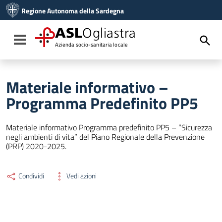
Vai ai contenuti
Regione Autonoma della Sardegna
Vai al menu di navigazione
Vai al footer
ASL
Ogliastra
Toggle navigation
Azienda socio-sanitaria locale
Materiale informativo –
Programma Predefinito PP5
Materiale informativo Programma predefinito PP5 – “Sicurezza
negli ambienti di vita” del Piano Regionale della Prevenzione
(PRP) 2020-2025.
Condividi
Vedi azioni