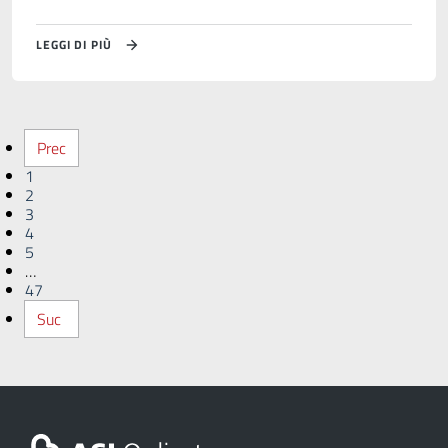
LEGGI DI PIÙ
Prec
1
2
3
4
5
…
47
Suc