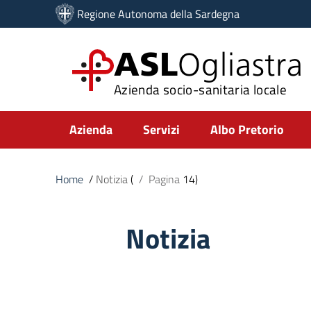
Vai ai contenuti
Regione Autonoma della Sardegna
Vai al menu di navigazione
Vai al footer
ASL
Ogliastra
Azienda socio-sanitaria locale
Submenu
Azienda
Servizi
Albo Pretorio
Home
/
Notizia
(
/
Pagina
14)
Notizia