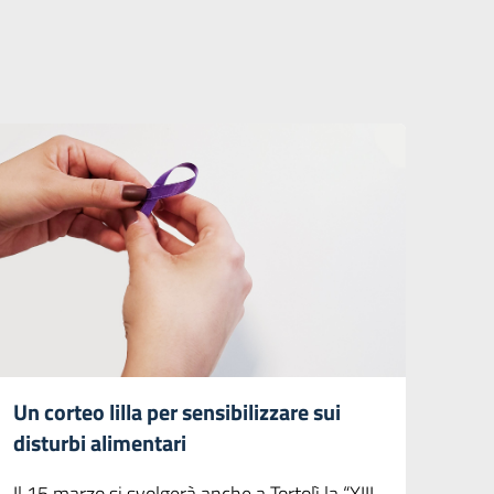
Un corteo lilla per sensibilizzare sui
disturbi alimentari
Il 15 marzo si svolgerà anche a Tortolì la “XIII