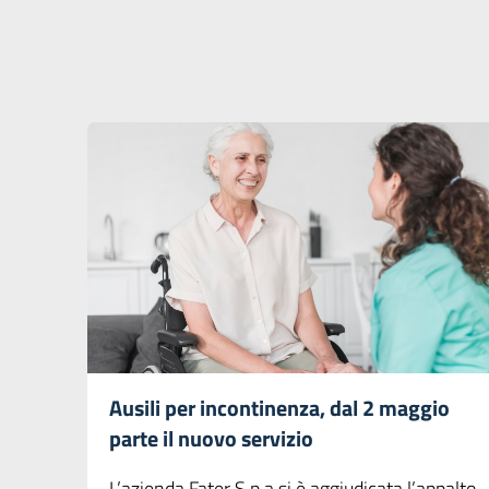
Ausili per incontinenza, dal 2 maggio
parte il nuovo servizio
L’azienda Fater S.p.a si è aggiudicata l’appalto