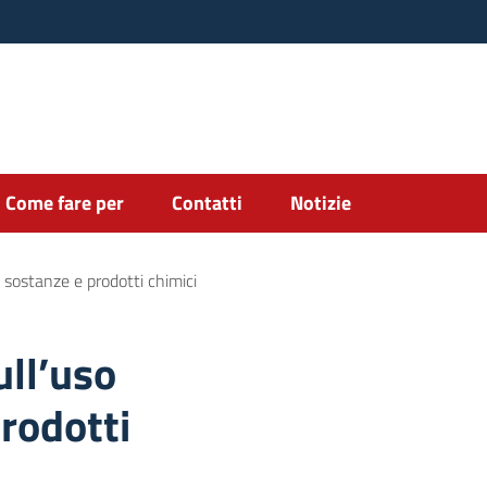
Come fare per
Contatti
Notizie
i sostanze e prodotti chimici
ull’uso
prodotti