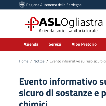
Vai ai contenuti
Regione Autonoma della Sardegna
Vai al menu di navigazione
Vai al footer
ASL
Ogliastra
Azienda socio-sanitaria locale
Submenu
Azienda
Servizi
Albo Pretorio
Home
/
Notizie
/
Evento informativo sull’uso sicuro d
Evento informativo s
sicuro di sostanze e 
chimici