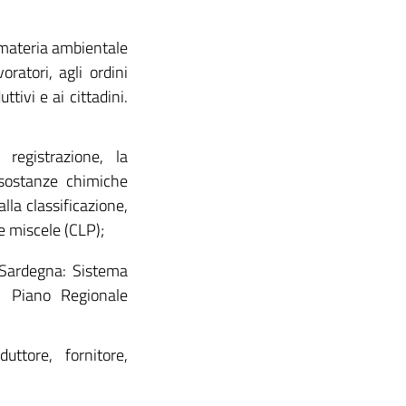
 materia ambientale
oratori, agli ordini
ttivi e ai cittadini.
egistrazione, la
e sostanze chimiche
la classificazione,
le miscele (CLP);
e Sardegna: Sistema
e, Piano Regionale
uttore, fornitore,