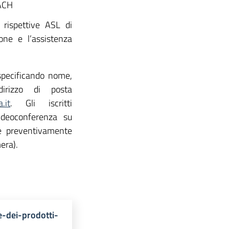
EACH
e rispettive ASL di
one e l’assistenza
(specificando nome,
dirizzo di posta
.it
. Gli iscritti
videoconferenza su
e preventivamente
era).
-dei-prodotti-