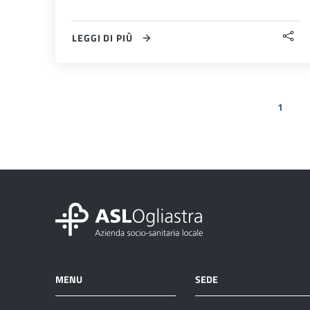
LEGGI DI PIÙ
1
Pagina preceden
MENU
SEDE