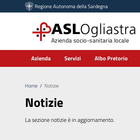
Vai ai contenuti
Regione Autonoma della Sardegna
Vai al menu di navigazione
Vai al footer
ASL
Ogliastra
Azienda socio-sanitaria locale
Submenu
Azienda
Servizi
Albo Pretorio
Home
/
Notizie
Notizie
La sezione notizie è in aggiornamento.