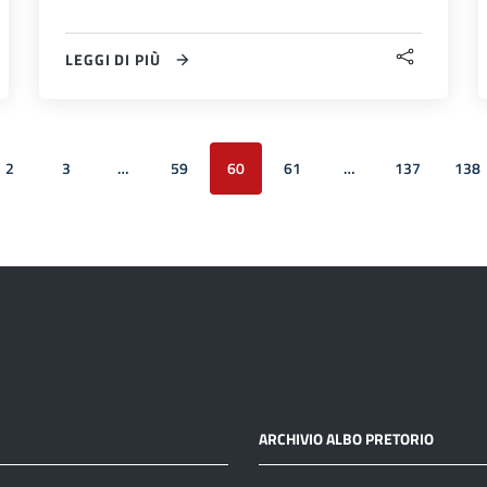
LEGGI DI PIÙ
2
3
…
59
60
61
…
137
138
te
ARCHIVIO ALBO PRETORIO