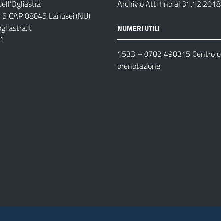
ell’Ogliastra
Archivio Atti fino al 31.12.2018
s, 5 CAP 08045 Lanusei (NU)
liastra.it
NUMERI UTILI
11
1533 –
0782 490315
Centro un
prenotazione