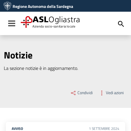
Vai ai contenuti
Regione Autonoma della Sardegna
Vai al menu di navigazione
Vai al footer
ASL
Ogliastra
Toggle navigation
Azienda socio-sanitaria locale
Notizie
La sezione notizie è in aggiornamento.
Condividi
Vedi azioni
AVVISO
1
SETTEMBRE
2024