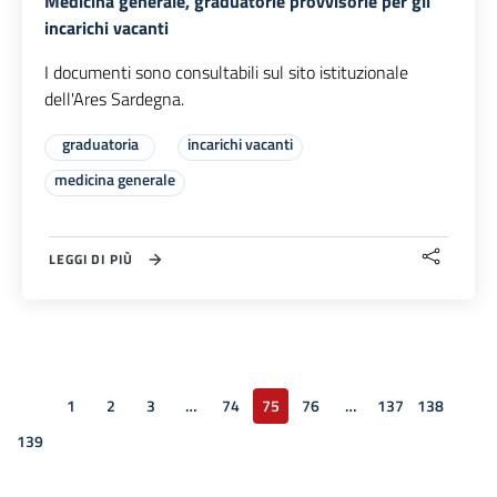
Medicina generale, graduatorie provvisorie per gli
incarichi vacanti
I documenti sono consultabili sul sito istituzionale
dell'Ares Sardegna.
graduatoria
incarichi vacanti
medicina generale
LEGGI DI PIÙ
1
2
3
…
74
75
76
…
137
138
Pagina precedente
139
Pagina successiva