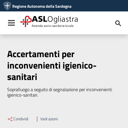
Vai ai contenuti
Regione Autonoma della Sardegna
Vai al menu di navigazione
Vai al footer
ASL
Ogliastra
Toggle navigation
Azienda socio-sanitaria locale
Accertamenti per
inconvenienti igienico-
sanitari
Sopralluogo a seguito di segnalazione per inconvenienti
igienico-sanitari.
Condividi
Vedi azioni