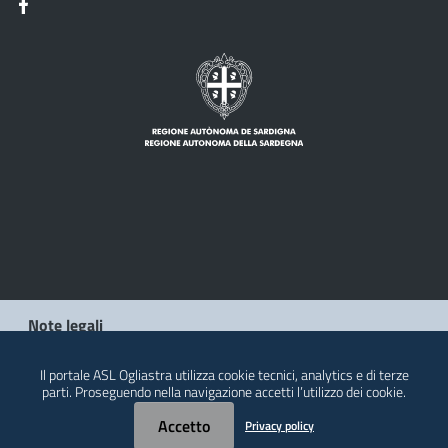
Note legali
Privacy policy
Il portale ASL Ogliastra utilizza cookie tecnici, analytics e di terze
parti. Proseguendo nella navigazione accetti l’utilizzo dei cookie.
Contatti
Accetto
Privacy policy
© 2026 Regione Autonoma della Sardegna