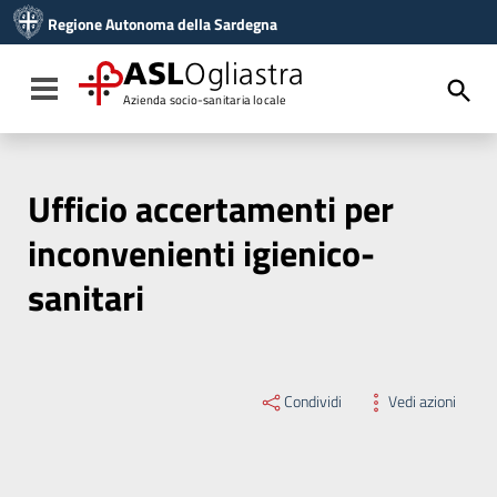
Vai ai contenuti
Regione Autonoma della Sardegna
Vai al menu di navigazione
Vai al footer
ASL
Ogliastra
Toggle navigation
Azienda socio-sanitaria locale
Ufficio accertamenti per
inconvenienti igienico-
sanitari
Condividi
Vedi azioni