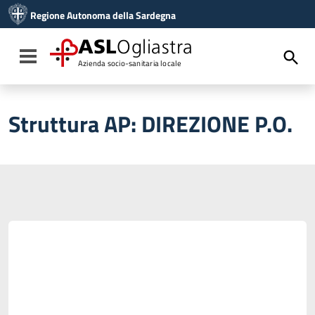
Vai ai contenuti
Regione Autonoma della Sardegna
Vai al menu di navigazione
Vai al footer
ASL
Ogliastra
Toggle navigation
Azienda socio-sanitaria locale
Struttura AP:
DIREZIONE P.O.