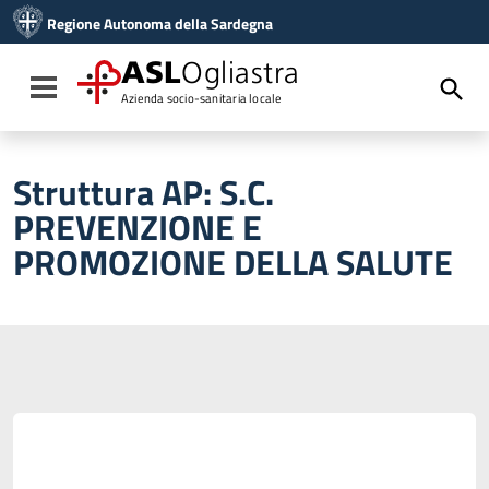
Vai ai contenuti
Regione Autonoma della Sardegna
Vai al menu di navigazione
Vai al footer
ASL
Ogliastra
Toggle navigation
Azienda socio-sanitaria locale
Struttura AP:
S.C.
PREVENZIONE E
PROMOZIONE DELLA SALUTE