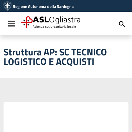
Vai ai contenuti
Regione Autonoma della Sardegna
Vai al menu di navigazione
Vai al footer
ASL
Ogliastra
Toggle navigation
Azienda socio-sanitaria locale
Struttura AP:
SC TECNICO
LOGISTICO E ACQUISTI