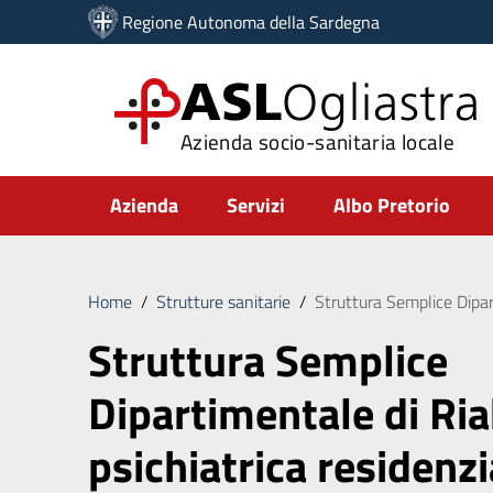
Vai ai contenuti
Regione Autonoma della Sardegna
Vai al menu di navigazione
Vai al footer
ASL
Ogliastra
Azienda socio-sanitaria locale
Submenu
Azienda
Servizi
Albo Pretorio
Home
/
Strutture sanitarie
/
Struttura Semplice Dipart
Struttura Semplice
Dipartimentale di Ria
psichiatrica residenzi