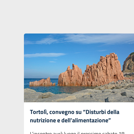
Tortolì, convegno su “Disturbi della
nutrizione e dell’alimentazione”
L’incontro avrà luogo il prossimo sabato 18