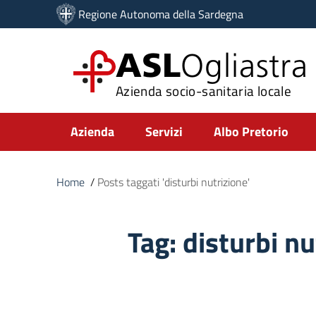
Vai ai contenuti
Regione Autonoma della Sardegna
Vai al menu di navigazione
Vai al footer
ASL
Ogliastra
Azienda socio-sanitaria locale
Submenu
Azienda
Servizi
Albo Pretorio
Home
/
Posts taggati 'disturbi nutrizione'
Tag:
disturbi nu