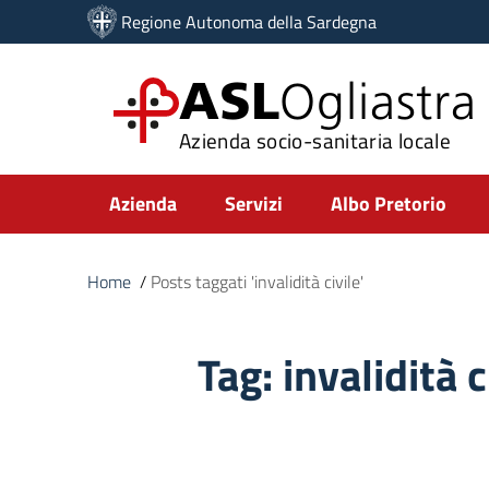
Vai ai contenuti
Regione Autonoma della Sardegna
Vai al menu di navigazione
Vai al footer
ASL
Ogliastra
Azienda socio-sanitaria locale
Submenu
Azienda
Servizi
Albo Pretorio
Home
/
Posts taggati 'invalidità civile'
Tag:
invalidità c