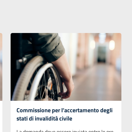
Commissione per l’accertamento degli
stati di invalidità civile
La domanda deve essere inviata entro le ore