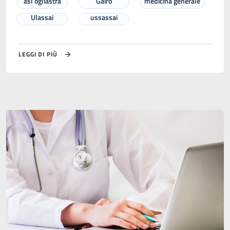
asl ogliastra
Gairo
medicina generale
Ulassai
ussassai
LEGGI DI PIÙ