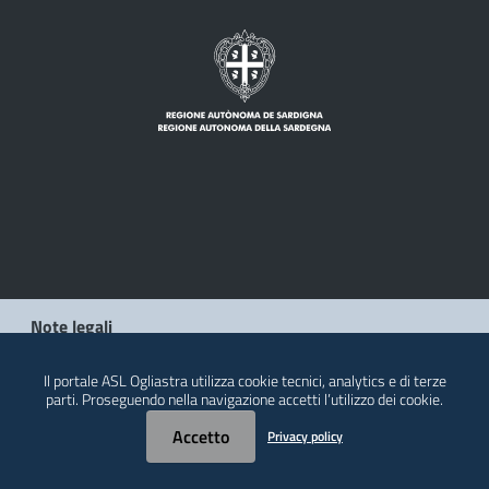
Note legali
Privacy policy
Il portale ASL Ogliastra utilizza cookie tecnici, analytics e di terze
parti. Proseguendo nella navigazione accetti l’utilizzo dei cookie.
Contatti
Accetto
Privacy policy
© 2026 Regione Autonoma della Sardegna