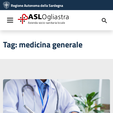
Vai ai contenuti
Regione Autonoma della Sardegna
Vai al menu di navigazione
Vai al footer
ASL
Ogliastra
Toggle navigation
Azienda socio-sanitaria locale
Tag:
medicina generale